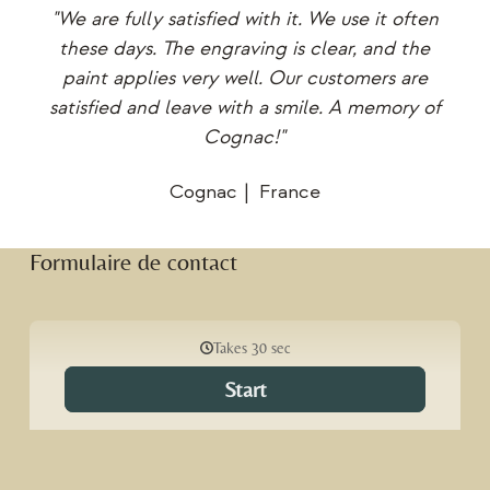
ed,
"We are fully satisfied with it. We use it often
"A
ed
these days. The engraving is clear, and the
h
n be
paint applies very well. Our customers are
sta
e."
satisfied and leave with a smile. A memory of
dr
Cognac!"
Cognac
France
Formulaire de contact