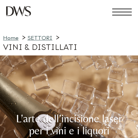
Home
SETTORI
VINI & DISTILLATI
L’arte dell’incisione laser
per i vini e i liquori