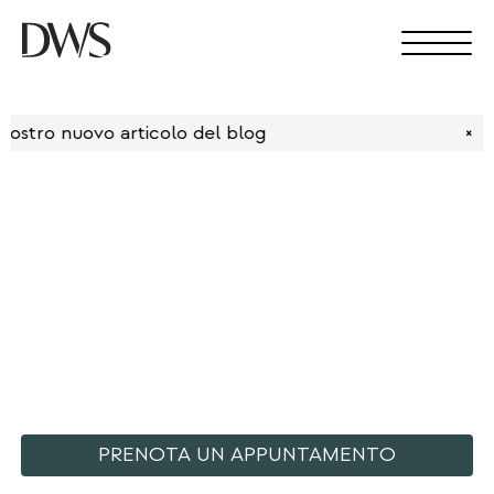
uovo articolo del blog
×
Una macchina per incisione
esclusiva per un'esperienza
di personalizzazione
raffinata
PRENOTA UN APPUNTAMENTO