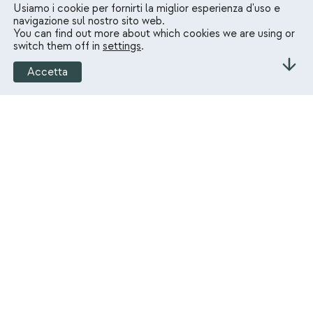
Usiamo i cookie per fornirti la miglior esperienza d'uso e
navigazione sul nostro sito web.
You can find out more about which cookies we are using or
switch them off in
settings
.
Accetta
Scoprite una macchina di incisione
ottimizzata per la vostra catena logistica
La tecnologia laser consente
una grande creatività su
un'ampia gamma di materiali