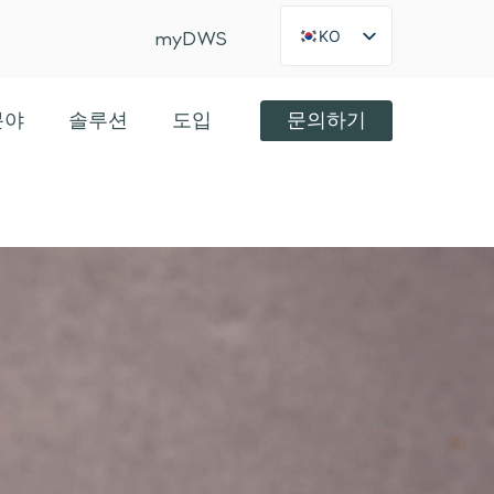
KO
myDWS
FR
×
Int
분야
솔루션
도입
문의하기
US
JA
ES
IT