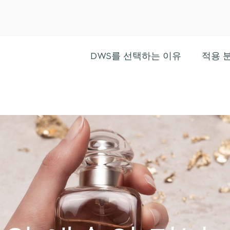
DWS를 선택하는 이유
적용 