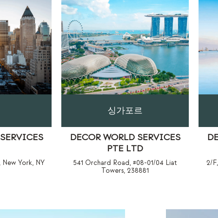
싱가포르
SERVICES
DECOR WORLD SERVICES
D
PTE LTD
, New York, NY
541 Orchard Road, #08-01/04 Liat
2/F
Towers, 238881