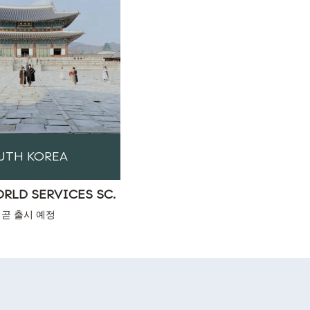
UTH KOREA
RLD SERVICES SC.
곧 출시 예정