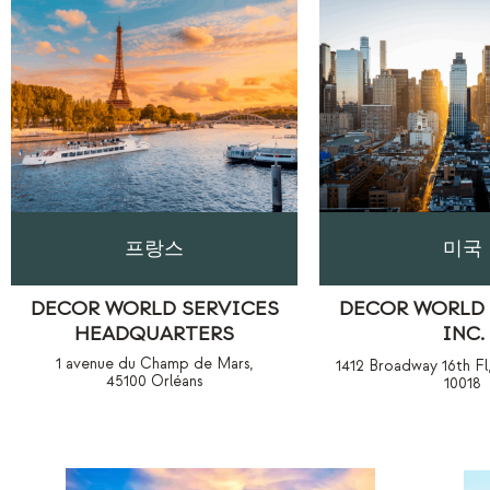
프랑스
미국
DECOR WORLD SERVICES
DECOR WORLD 
HEADQUARTERS
INC.
1 avenue du Champ de Mars,
1412 Broadway 16th Fl
45100 Orléans
10018