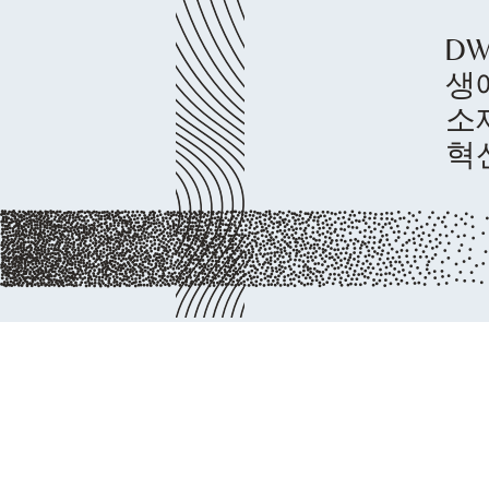
D
생
소
혁