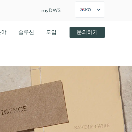
KO
myDWS
FR
×
Int
분야
솔루션
도입
문의하기
US
JA
ES
IT