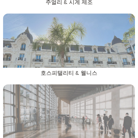
주얼리 & 시계 제조
호스피탤리티 & 웰니스