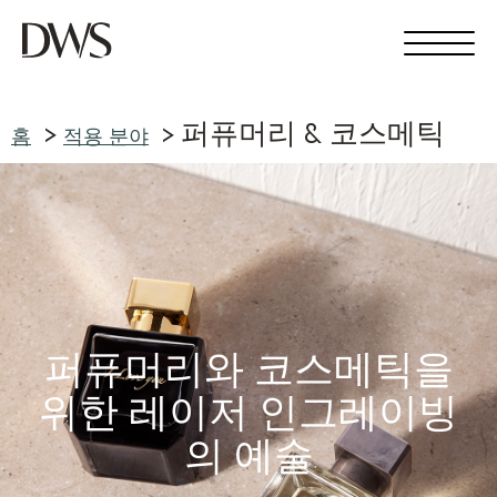
퍼퓨머리 & 코스메틱
홈
적용 분야
퍼퓨머리와 코스메틱을
위한 레이저 인그레이빙
의 예술