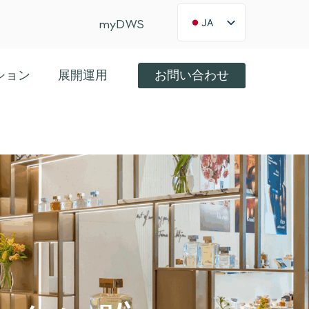
JA
myDWS
FR
ブログ記事をぜひご覧ください — こちらをクリック
×
Int
ション
展開運用
お問い合わせ
US
KO
ES
IT